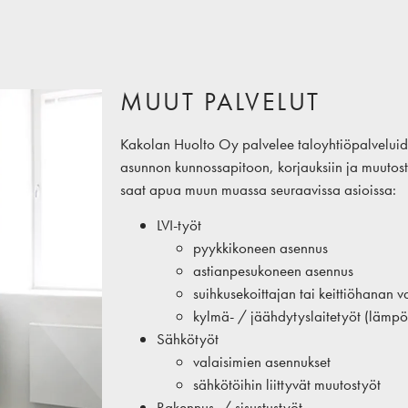
MUUT PALVELUT
Kakolan Huolto Oy palvelee taloyhtiöpalveluid
asunnon kunnossapitoon, korjauksiin ja muutostöi
saat apua muun muassa seuraavissa asioissa:
LVI-työt
pyykkikoneen asennus
astianpesukoneen asennus
suihkusekoittajan tai keittiöhanan v
kylmä- / jäähdytyslaitetyöt (lämpö
Sähkötyöt
valaisimien asennukset
sähkötöihin liittyvät muutostyöt
Rakennus- / sisustustyöt