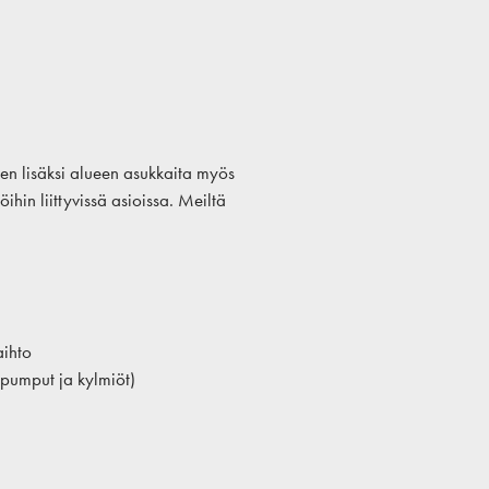
en lisäksi alueen asukkaita myös
hin liittyvissä asioissa. Meiltä
aihto
pumput ja kylmiöt)